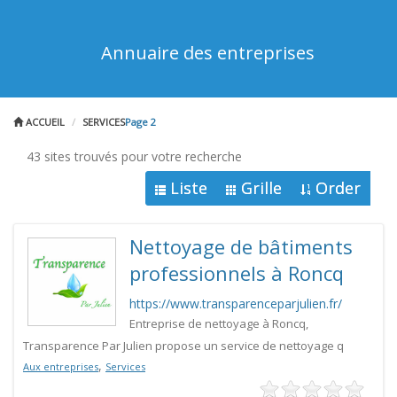
Annuaire des entreprises
ACCUEIL
SERVICES
Page 2
43 sites trouvés pour votre recherche
Liste
Grille
Order
Nettoyage de bâtiments
professionnels à Roncq
https://www.transparenceparjulien.fr/
Entreprise de nettoyage à Roncq,
Transparence Par Julien propose un service de nettoyage q
,
Aux entreprises
Services