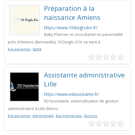
Préparation à la
naissance Amiens
https://www.10doigtsdor.fr/
Baby Planner et consultante en parentalité
près d'Amiens (Bernaville), 10 Doigts d'Or se tient à
,
A la personne
Santé
Assistante administrative
Lille
https://www.edassistante.fr/
ED'Assistante, externalisation de gestion
administrative à Lille (Mons-
,
,
,
A la personne
Administratif
Aux entreprises
Services