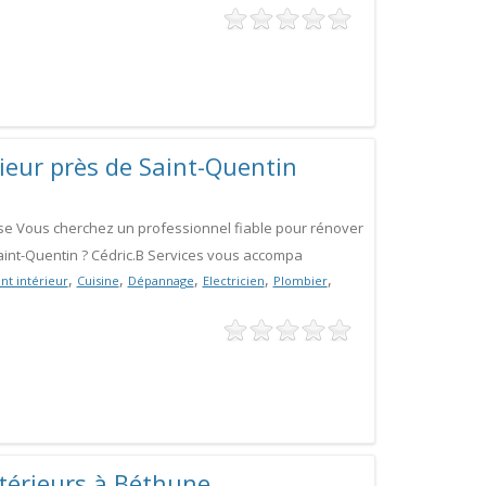
eur près de Saint-Quentin
se Vous cherchez un professionnel fiable pour rénover
aint-Quentin ? Cédric.B Services vous accompa
,
,
,
,
,
t intérieur
Cuisine
Dépannage
Electricien
Plombier
ntérieurs à Béthune