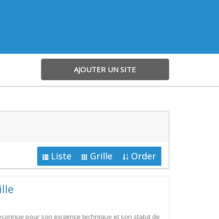
AJOUTER UN SITE
Liste
Grille
Order
lle
econnue pour son exigence technique et son statut de