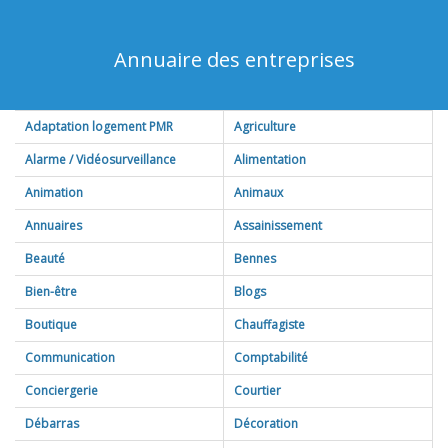
Annuaire des entreprises
Adaptation logement PMR
Agriculture
Alarme / Vidéosurveillance
Alimentation
Bar
(4)
Animation
Animaux
Boucherie
(2)
Accessoires
(3)
Annuaires
Assainissement
Boulangerie
(5)
Animalerie
(3)
Beauté
Bennes
Epicerie
(3)
Assurance animaux
(1)
Coiffeur
(11)
Bien-être
Blogs
Toiletteur
(4)
Esthéticiennes
(9)
Boutique
Chauffagiste
Institut de beauté
(10)
Autre
(4)
Communication
Comptabilité
Maquillage
(2)
Bijouterie
(7)
Conciergerie
Courtier
Ceremonies
(6)
Débarras
Décoration
Décoration
(7)