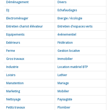
Déménagement
Divers
Avocat
(1)
DJ
Echafaudages
Courtier
(1)
Electroménager
Energie / écologie
Granulats
(1)
Entretien chariot élévateur
Entretien d'espaces verts
Pépinière
(1)
Equipements
événementiel
Extérieurs
Fédération
Ferme
Gestion locative
Gros travaux
Immobilier
Aménagement extérieur
Agences
(15)
(3)
Industrie
Location matériel BTP
Architecte
(4)
Loisirs
Luthier
Construction
(36)
Bar à champagne
(0)
Manutention
Mariage
Rénovation
(109)
Base de loisirs et parcs
(2)
Marketing
Mobilier
Camping
(3)
Nettoyage
Paysagiste
Couture
(1)
Petits travaux
Plombier