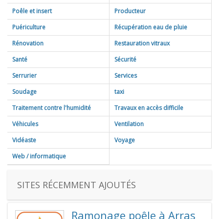
Aménagement intérieur
(25)
Poêle et insert
Producteur
Carreleur
(14)
Puériculture
Récupération eau de pluie
Charpentier
(7)
Rénovation
Restauration vitraux
Chauffagistes
(31)
Santé
Sécurité
Infirmière
(5)
Serrurier
Services
Matériel médical
(3)
A la personne
(14)
Soudage
taxi
Naturopathe
(0)
Administratif
(4)
Traitement contre l'humidité
Travaux en accès difficile
Podologue
(5)
Aux entreprises
(12)
Véhicules
Ventilation
Sécurité
(7)
Auto-école
(5)
Vidéaste
Voyage
Concessionnaire
(4)
Web / informatique
Entretien
(9)
Garage
(19)
SITES RÉCEMMENT AJOUTÉS
Ramonage poêle à Arras