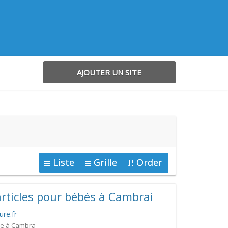
AJOUTER UN SITE
Liste
Grille
Order
articles pour bébés à Cambrai
re.fr
re à Cambra