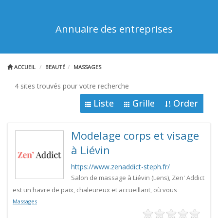
Annuaire des entreprises
ACCUEIL
BEAUTÉ
MASSAGES
4 sites trouvés pour votre recherche
Liste
Grille
Order
Modelage corps et visage
à Liévin
https://www.zenaddict-steph.fr/
Salon de massage à Liévin (Lens), Zen' Addict
est un havre de paix, chaleureux et accueillant, où vous
Massages