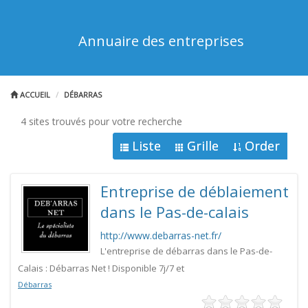
Annuaire des entreprises
ACCUEIL
DÉBARRAS
4 sites trouvés pour votre recherche
Liste
Grille
Order
Entreprise de déblaiement
dans le Pas-de-calais
http://www.debarras-net.fr/
L'entreprise de débarras dans le Pas-de-
Calais : Débarras Net ! Disponible 7j/7 et
Débarras