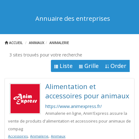
Annuaire des entreprises
ACCUEIL
ANIMAUX
ANIMALERIE
3 sites trouvés pour votre recherche
Liste
Grille
Order
Alimentation et
accessoires pour animaux
https://www.animexpress.fr/
Animalerie en ligne, Anim'Express assure la
vente de produits d'alimentation et accessoires pour animaux de
compag
,
,
Accessoires
Animalerie
Animaux