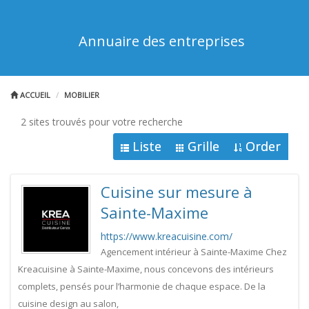
Annuaire des entreprises
ACCUEIL
MOBILIER
2 sites trouvés pour votre recherche
Liste
Grille
Order
Cuisine sur mesure à
Sainte-Maxime
https://www.kreacuisine.com/
Agencement intérieur à Sainte-Maxime Chez
Kreacuisine à Sainte-Maxime, nous concevons des intérieurs
complets, pensés pour l’harmonie de chaque espace. De la
cuisine design au salon,