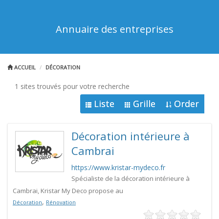
Annuaire des entreprises
ACCUEIL
DÉCORATION
1 sites trouvés pour votre recherche
Liste
Grille
Order
Décoration intérieure à
Cambrai
https://www.kristar-mydeco.fr
Spécialiste de la décoration intérieure à
Cambrai, Kristar My Deco propose au
,
Décoration
Rénovation