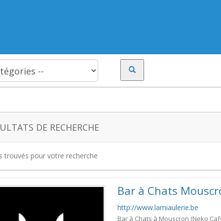
ULTATS DE RECHERCHE
es trouvés pour votre recherche
Bar à Chats Mouscr
http://www.lamiaulerie.be
Bar à Chats à Mouscron (Neko Café