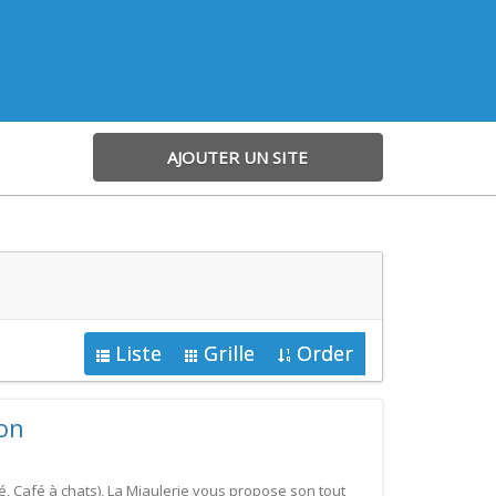
AJOUTER UN SITE
Liste
Grille
Order
on
, Café à chats), La Miaulerie vous propose son tout